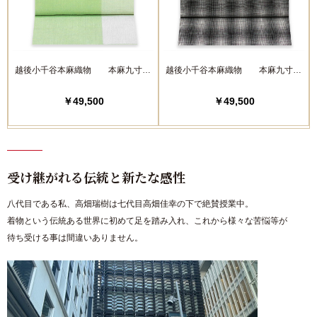
越後小千谷本麻織物 本麻九寸名
越後小千谷本麻織物 本麻九寸名
古屋帯【新緑】
古屋帯【縞 黒格子】
￥49,500
￥49,500
受け継がれる伝統と新たな感性
八代目である私、高畑瑞樹は七代目高畑佳幸の下で絶賛授業中。
着物という伝統ある世界に初めて足を踏み入れ、これから様々な苦悩等が
待ち受ける事は間違いありません。