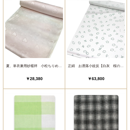
夏、単衣兼用紗襦袢 小松ちりめん
正絹 お洒落小紋反【白灰 桜の花
【桃 ハート】
びら】
￥28,380
￥63,800