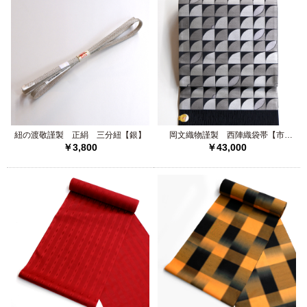
紐の渡敬謹製 正絹 三分紐【銀】
岡文織物謹製 西陣織袋帯【市
￥3,800
￥43,000
松】