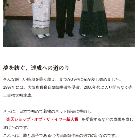
夢を紡ぐ、達成への道のり
そんな厳しい時期を乗り越え、まつかわやに光が差し始めました。
1997年には、大阪府優良店舗知事賞を受賞。2000年代に入り間もなく売
上目標大幅達成。
さらに、日本で初めて着物のネット販売に挑戦し、
楽天ショップ・オブ・ザ・イヤー新人賞
を受賞するなどの成果を成し
遂げたのです。
これらは、勝と息子である七代目高畑佳幸の努力の証なのです。