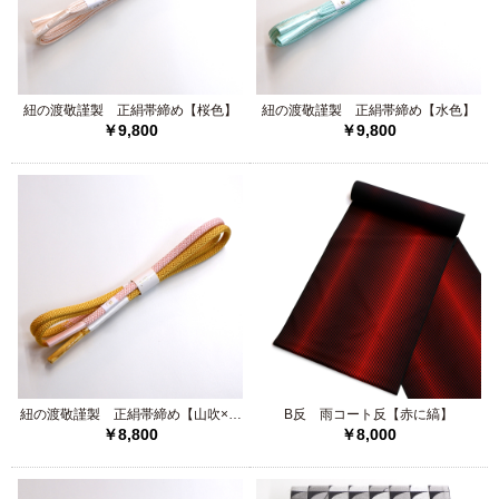
紐の渡敬謹製 正絹帯締め【桜色】
紐の渡敬謹製 正絹帯締め【水色】
￥9,800
￥9,800
紐の渡敬謹製 正絹帯締め【山吹×ピ
B反 雨コート反【赤に縞】
￥8,800
￥8,000
ンク】