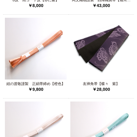
B反 雨コート反【赤に菱】
岡文織物謹製 西陣織袋帯【幾何学
￥8,000
￥43,000
模様】
2025/11/20
中国工藝美術大師 王 金山 八寸帯【短冊】
2025/11/17
渡敬の帯締め帯揚げ
2025/11/15
都謹製 本場筑前博多織 西陣織袋帯【蜀江華
紐の渡敬謹製 正絹帯締め【橙色】
友禅角帯【蝶々 紫】
文】
￥9,800
￥28,000
2025/11/14
枡屋儀兵衛謹製 袋帯