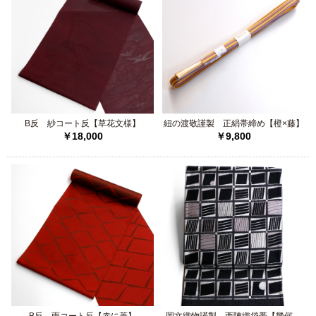
2025/12/20
山口安次郎謹製 西陣織袋帯【紅葉彩波鴛鴦文
2025/12/08
B反 紗コート反【草花文様】
紐の渡敬謹製 正絹帯締め【橙×藤】
浜ちりめん 本染振袖【花貝合わせ
￥18,000
￥9,800
2025/11/22
正絹 上代御召反【織格子】
2025/11/21
中国工藝美術大師 王 金山 八寸帯【雲】