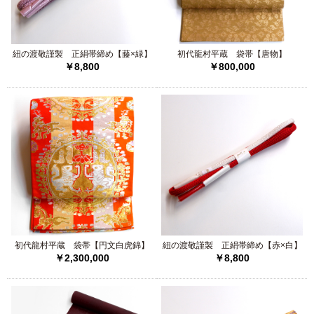
穏やかな色合いの上質な色無地反
紐の渡敬謹製 正絹帯締め【藤×緑】
初代龍村平蔵 袋帯【唐物】
2026/02/08
￥8,800
￥800,000
加納幸 鳥獣戯画 角帯
2026/02/08
友禅角帯 蝶々柄2点
2026/01/14
正絹振袖【桜や椿】
初代龍村平蔵 袋帯【円文白虎錦】
紐の渡敬謹製 正絹帯締め【赤×白】
￥2,300,000
￥8,800
2026/01/09
友禅角帯 青2点