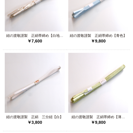
紐の渡敬謹製 正絹帯締め【白地に
紐の渡敬謹製 正絹帯締め【青色】
￥7,600
￥9,800
金】
紐の渡敬謹製 正絹 三分紐【白】
紐の渡敬謹製 正絹帯締め【薄緑
￥3,800
￥9,800
色】