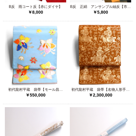
B反 雨コート反【赤にダイヤ】
B反 正絹 アンサンブル紬反【市松
￥8,000
￥5,800
風】
初代龍村平蔵 袋帯【モール昌花
初代龍村平蔵 袋帯【名物人形手金
￥550,000
￥2,300,000
文】
襴】