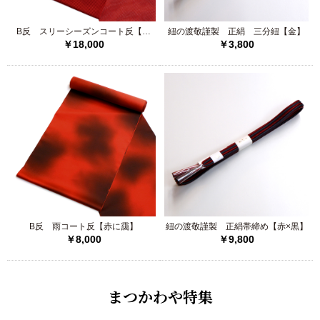
B反 スリーシーズンコート反【赤
紐の渡敬謹製 正絹 三分紐【金】
￥18,000
￥3,800
縞】
B反 雨コート反【赤に靄】
紐の渡敬謹製 正絹帯締め【赤×黒】
￥8,000
￥9,800
まつかわや特集