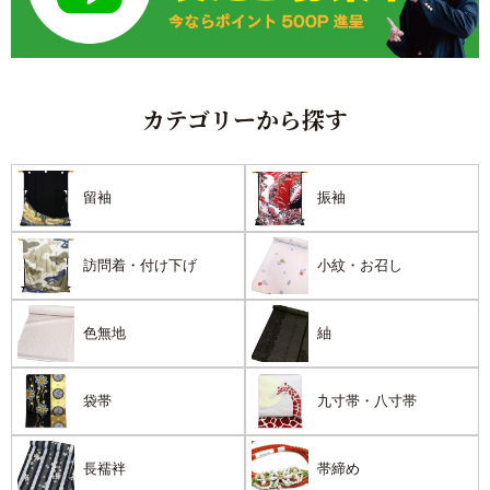
カテゴリーから探す
留袖
振袖
訪問着・付け下げ
小紋・お召し
色無地
紬
袋帯
九寸帯・八寸帯
長襦袢
帯締め